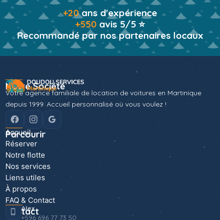
+20
ans d'expérience
+550
avis 5/5 ⭐
Recommandé par nos partenaires locaux
Notre Société
Votre agence familiale de location de voitures en Martinique
depuis 1999. Accueil personnalisé où vous voulez !
Accueil
Parcourir
Réserver
Notre flotte
Nos services
Liens utiles
À propos
FAQ & Contact
Alex
Contact
+596 696 77 73 50