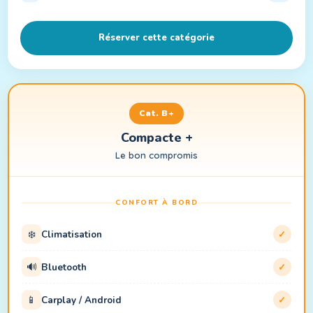
Réserver cette catégorie
Cat. B+
Compacte +
Le bon compromis
CONFORT À BORD
❄️
Climatisation
✓
🔊
Bluetooth
✓
📱
Carplay / Android
✓