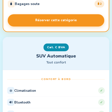
🧳
Bagages soute
2
Réserver cette catégorie
Cat. C BVA
SUV Automatique
Tout confort
CONFORT À BORD
❄️
Climatisation
✓
🔊
Bluetooth
✓