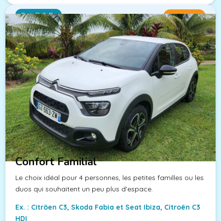
Cat. B & B+
Dès 20€/j
Confort Familial
Le choix idéal pour 4 personnes, les petites familles ou les
duos qui souhaitent un peu plus d'espace.
Ex. : Citröen C3, Skoda Fabia et Seat Ibiza, Citroën C3
HDI