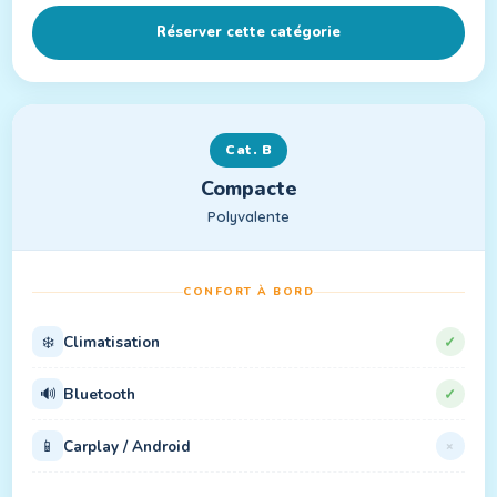
Réserver cette catégorie
Cat. B
Compacte
Polyvalente
CONFORT À BORD
❄️
Climatisation
✓
🔊
Bluetooth
✓
📱
Carplay / Android
×