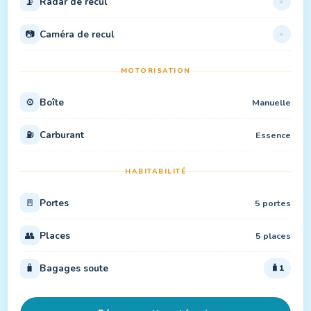
📡
Radar de recul
×
📷
Caméra de recul
×
MOTORISATION
⚙️
Boîte
Manuelle
⛽
Carburant
Essence
HABITABILITÉ
🚪
Portes
5 portes
👥
Places
5 places
🧳
Bagages soute
1