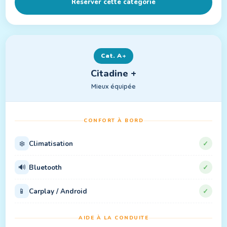
Réserver cette catégorie
Cat. A+
Citadine +
Mieux équipée
CONFORT À BORD
❄️
Climatisation
✓
🔊
Bluetooth
✓
📱
Carplay / Android
✓
AIDE À LA CONDUITE