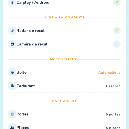
📱
Carplay / Android
✓
AIDE À LA CONDUITE
📡
Radar de recul
✓
📷
Caméra de recul
×
MOTORISATION
⚙️
Boîte
Automatique
⛽
Carburant
Essence
HABITABILITÉ
🚪
Portes
5 portes
👥
Places
5 places